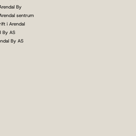
 Arendal By
 Arendal sentrum
ift i Arendal
l By AS
endal By AS