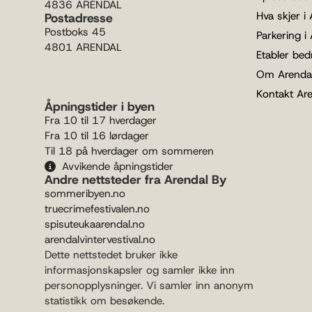
4836 ARENDAL
Hva skjer i
Postadresse
Postboks 45
Parkering i
4801 ARENDAL
Etabler bedr
Om Arenda
Kontakt Ar
Åpningstider i byen
Fra 10 til 17 hverdager
Fra 10 til 16 lørdager
Til 18 på hverdager om sommeren
Avvikende åpningstider
Andre nettsteder fra Arendal By
sommeribyen.no
truecrimefestivalen.no
spisuteukaarendal.no
arendalvintervestival.no
Dette nettstedet bruker ikke
informasjonskapsler og samler ikke inn
personopplysninger. Vi samler inn anonym
statistikk om besøkende.