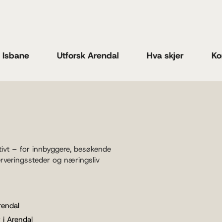
n Isbane
Utforsk Arendal
Hva skjer
Ko
tivt – for innbyggere, besøkende
erveringssteder og næringsliv
rendal
 i Arendal