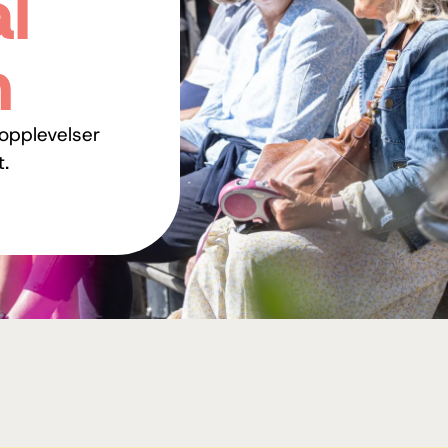
l
m
opplevelser
t.