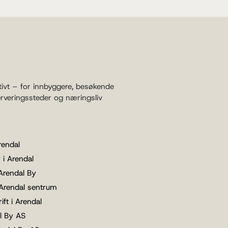
tivt – for innbyggere, besøkende
erveringssteder og næringsliv
rendal
 i Arendal
 Arendal By
 Arendal sentrum
ift i Arendal
l By AS