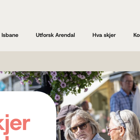
n Isbane
Utforsk Arendal
Hva skjer
Ko
kjer