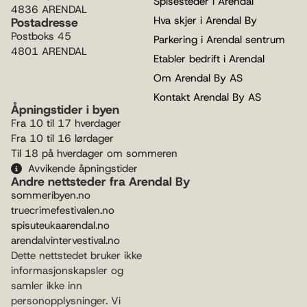
Spisesteder i Arendal
4836 ARENDAL
Hva skjer i Arendal By
Postadresse
Postboks 45
Parkering i Arendal sentrum
4801 ARENDAL
Etabler bedrift i Arendal
Om Arendal By AS
Kontakt Arendal By AS
Åpningstider i byen
Fra 10 til 17 hverdager
Fra 10 til 16 lørdager
Til 18 på hverdager om sommeren
Avvikende åpningstider
Andre nettsteder fra Arendal By
sommeribyen.no
truecrimefestivalen.no
spisuteukaarendal.no
arendalvintervestival.no
Dette nettstedet bruker ikke
informasjonskapsler og
samler ikke inn
personopplysninger. Vi