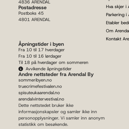
4836 ARENDAL
Hva skjer i
Postadresse
Postboks 45
Parkering i
4801 ARENDAL
Etabler bedr
Om Arenda
Kontakt Ar
Åpningstider i byen
Fra 10 til 17 hverdager
Fra 10 til 16 lørdager
Til 18 på hverdager om sommeren
Avvikende åpningstider
Andre nettsteder fra Arendal By
sommeribyen.no
truecrimefestivalen.no
spisuteukaarendal.no
arendalvintervestival.no
Dette nettstedet bruker ikke
informasjonskapsler og samler ikke inn
personopplysninger. Vi samler inn anonym
statistikk om besøkende.