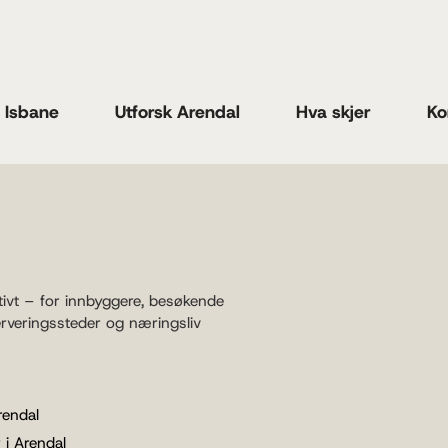
n Isbane
Utforsk Arendal
Hva skjer
Ko
tivt – for innbyggere, besøkende
erveringssteder og næringsliv
rendal
 i Arendal