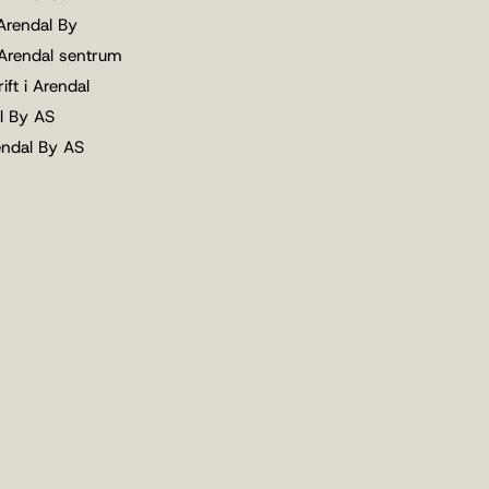
 Arendal By
 Arendal sentrum
ift i Arendal
l By AS
endal By AS