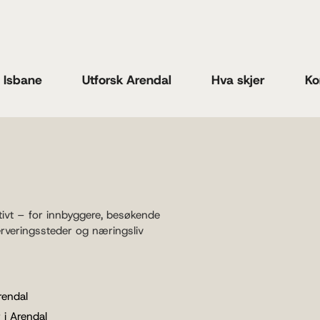
n Isbane
Utforsk Arendal
Hva skjer
Ko
tivt – for innbyggere, besøkende
erveringssteder og næringsliv
rendal
 i Arendal