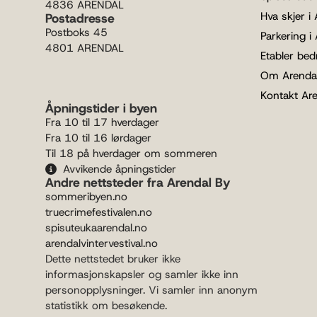
4836 ARENDAL
Hva skjer i
Postadresse
Postboks 45
Parkering i
4801 ARENDAL
Etabler bedr
Om Arenda
Kontakt Ar
Åpningstider i byen
Fra 10 til 17 hverdager
Fra 10 til 16 lørdager
Til 18 på hverdager om sommeren
Avvikende åpningstider
Andre nettsteder fra Arendal By
sommeribyen.no
truecrimefestivalen.no
spisuteukaarendal.no
arendalvintervestival.no
Dette nettstedet bruker ikke
informasjonskapsler og samler ikke inn
personopplysninger. Vi samler inn anonym
statistikk om besøkende.