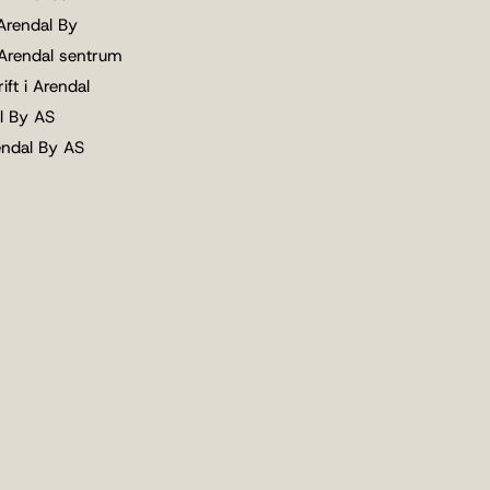
 Arendal By
 Arendal sentrum
ift i Arendal
l By AS
endal By AS