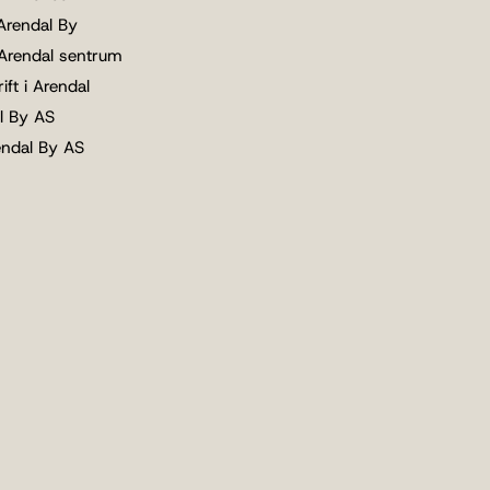
 Arendal By
 Arendal sentrum
ift i Arendal
l By AS
endal By AS