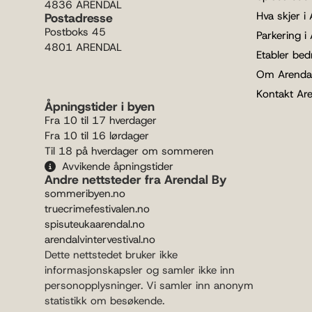
4836 ARENDAL
Hva skjer i
Postadresse
Postboks 45
Parkering i
4801 ARENDAL
Etabler bedr
Om Arenda
Kontakt Ar
Åpningstider i byen
Fra 10 til 17 hverdager
Fra 10 til 16 lørdager
Til 18 på hverdager om sommeren
Avvikende åpningstider
Andre nettsteder fra Arendal By
sommeribyen.no
truecrimefestivalen.no
spisuteukaarendal.no
arendalvintervestival.no
Dette nettstedet bruker ikke
informasjonskapsler og samler ikke inn
personopplysninger. Vi samler inn anonym
statistikk om besøkende.