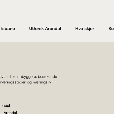
n Isbane
Utforsk Arendal
Hva skjer
Ko
tivt – for innbyggere, besøkende
erveringssteder og næringsliv
rendal
 i Arendal