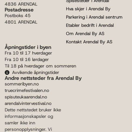
Spisesteder i Arendal
4836 ARENDAL
Hva skjer i Arendal By
Postadresse
Postboks 45
Parkering i Arendal sentrum
4801 ARENDAL
Etabler bedrift i Arendal
Om Arendal By AS
Kontakt Arendal By AS
Åpningstider i byen
Fra 10 til 17 hverdager
Fra 10 til 16 lørdager
Til 18 på hverdager om sommeren
Avvikende åpningstider
Andre nettsteder fra Arendal By
sommeribyen.no
truecrimefestivalen.no
spisuteukaarendal.no
arendalvintervestival.no
Dette nettstedet bruker ikke
informasjonskapsler og
samler ikke inn
personopplysninger. Vi