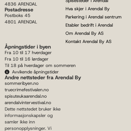
Spisesteder i Arendal
4836 ARENDAL
Hva skjer i Arendal By
Postadresse
Postboks 45
Parkering i Arendal sentrum
4801 ARENDAL
Etabler bedrift i Arendal
Om Arendal By AS
Kontakt Arendal By AS
Åpningstider i byen
Fra 10 til 17 hverdager
Fra 10 til 16 lørdager
Til 18 på hverdager om sommeren
Avvikende åpningstider
Andre nettsteder fra Arendal By
sommeribyen.no
truecrimefestivalen.no
spisuteukaarendal.no
arendalvintervestival.no
Dette nettstedet bruker ikke
informasjonskapsler og
samler ikke inn
personopplysninger. Vi