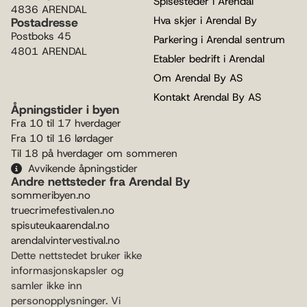
Spisesteder i Arendal
4836 ARENDAL
Hva skjer i Arendal By
Postadresse
Postboks 45
Parkering i Arendal sentrum
4801 ARENDAL
Etabler bedrift i Arendal
Om Arendal By AS
Kontakt Arendal By AS
Åpningstider i byen
Fra 10 til 17 hverdager
Fra 10 til 16 lørdager
Til 18 på hverdager om sommeren
Avvikende åpningstider
Andre nettsteder fra Arendal By
sommeribyen.no
truecrimefestivalen.no
spisuteukaarendal.no
arendalvintervestival.no
Dette nettstedet bruker ikke
informasjonskapsler og
samler ikke inn
personopplysninger. Vi