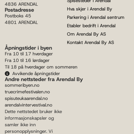
Spisesteder i Arendal
4836 ARENDAL
Hva skjer i Arendal By
Postadresse
Postboks 45
Parkering i Arendal sentrum
4801 ARENDAL
Etabler bedrift i Arendal
Om Arendal By AS
Kontakt Arendal By AS
Åpningstider i byen
Fra 10 til 17 hverdager
Fra 10 til 16 lørdager
Til 18 på hverdager om sommeren
Avvikende åpningstider
Andre nettsteder fra Arendal By
sommeribyen.no
truecrimefestivalen.no
spisuteukaarendal.no
arendalvintervestival.no
Dette nettstedet bruker ikke
informasjonskapsler og
samler ikke inn
personopplysninger. Vi