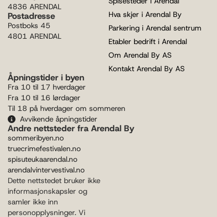
Spisesteder i Arendal
4836 ARENDAL
Hva skjer i Arendal By
Postadresse
Postboks 45
Parkering i Arendal sentrum
4801 ARENDAL
Etabler bedrift i Arendal
Om Arendal By AS
Kontakt Arendal By AS
Åpningstider i byen
Fra 10 til 17 hverdager
Fra 10 til 16 lørdager
Til 18 på hverdager om sommeren
Avvikende åpningstider
Andre nettsteder fra Arendal By
sommeribyen.no
truecrimefestivalen.no
spisuteukaarendal.no
arendalvintervestival.no
Dette nettstedet bruker ikke
informasjonskapsler og
samler ikke inn
personopplysninger. Vi