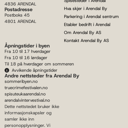
Spisesteder i Arendal
4836 ARENDAL
Hva skjer i Arendal By
Postadresse
Postboks 45
Parkering i Arendal sentrum
4801 ARENDAL
Etabler bedrift i Arendal
Om Arendal By AS
Kontakt Arendal By AS
Åpningstider i byen
Fra 10 til 17 hverdager
Fra 10 til 16 lørdager
Til 18 på hverdager om sommeren
Avvikende åpningstider
Andre nettsteder fra Arendal By
sommeribyen.no
truecrimefestivalen.no
spisuteukaarendal.no
arendalvintervestival.no
Dette nettstedet bruker ikke
informasjonskapsler og
samler ikke inn
personopplysninger. Vi