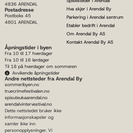
Spisesteder i Arendal
4836 ARENDAL
Hva skjer i Arendal By
Postadresse
Postboks 45
Parkering i Arendal sentrum
4801 ARENDAL
Etabler bedrift i Arendal
Om Arendal By AS
Kontakt Arendal By AS
Åpningstider i byen
Fra 10 til 17 hverdager
Fra 10 til 16 lørdager
Til 18 på hverdager om sommeren
Avvikende åpningstider
Andre nettsteder fra Arendal By
sommeribyen.no
truecrimefestivalen.no
spisuteukaarendal.no
arendalvintervestival.no
Dette nettstedet bruker ikke
informasjonskapsler og
samler ikke inn
personopplysninger. Vi