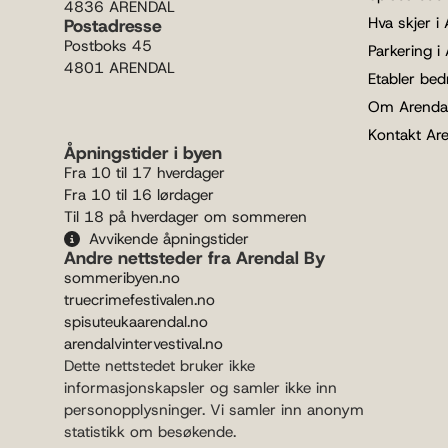
4836 ARENDAL
Hva skjer i
Postadresse
Postboks 45
Parkering i
4801 ARENDAL
Etabler bedr
Om Arenda
Kontakt Ar
Åpningstider i byen
Fra 10 til 17 hverdager
Fra 10 til 16 lørdager
Til 18 på hverdager om sommeren
Avvikende åpningstider
Andre nettsteder fra Arendal By
sommeribyen.no
truecrimefestivalen.no
spisuteukaarendal.no
arendalvintervestival.no
Dette nettstedet bruker ikke
informasjonskapsler og samler ikke inn
personopplysninger. Vi samler inn anonym
statistikk om besøkende.