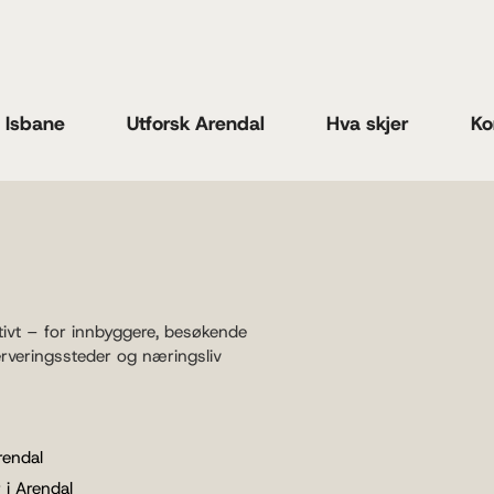
n Isbane
Utforsk Arendal
Hva skjer
Ko
tivt – for innbyggere, besøkende
erveringssteder og næringsliv
rendal
 i Arendal