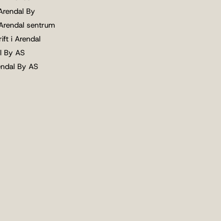
 Arendal By
 Arendal sentrum
ift i Arendal
l By AS
endal By AS