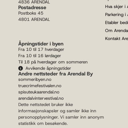
4836 ARENDAL
Hva skjer i
Postadresse
Postboks 45
Parkering i
4801 ARENDAL
Etabler bedr
Om Arenda
Kontakt Ar
Åpningstider i byen
Fra 10 til 17 hverdager
Fra 10 til 16 lørdager
Til 18 på hverdager om sommeren
Avvikende åpningstider
Andre nettsteder fra Arendal By
sommeribyen.no
truecrimefestivalen.no
spisuteukaarendal.no
arendalvintervestival.no
Dette nettstedet bruker ikke
informasjonskapsler og samler ikke inn
personopplysninger. Vi samler inn anonym
statistikk om besøkende.