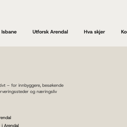
n Isbane
Utforsk Arendal
Hva skjer
Ko
tivt – for innbyggere, besøkende
erveringssteder og næringsliv
rendal
 i Arendal