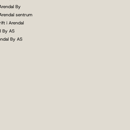
 Arendal By
 Arendal sentrum
ift i Arendal
l By AS
endal By AS