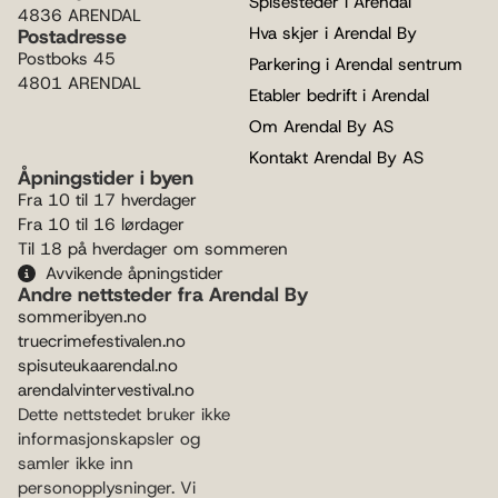
Spisesteder i Arendal
4836 ARENDAL
Hva skjer i Arendal By
Postadresse
Postboks 45
Parkering i Arendal sentrum
4801 ARENDAL
Etabler bedrift i Arendal
Om Arendal By AS
Kontakt Arendal By AS
Åpningstider i byen
Fra 10 til 17 hverdager
Fra 10 til 16 lørdager
Til 18 på hverdager om sommeren
Avvikende åpningstider
Andre nettsteder fra Arendal By
sommeribyen.no
truecrimefestivalen.no
spisuteukaarendal.no
arendalvintervestival.no
Dette nettstedet bruker ikke
informasjonskapsler og
samler ikke inn
personopplysninger. Vi