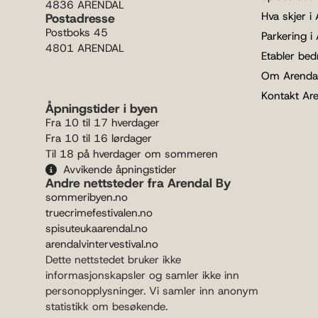
4836 ARENDAL
Hva skjer i
Postadresse
Postboks 45
Parkering i
4801 ARENDAL
Etabler bedr
Om Arenda
Kontakt Ar
Åpningstider i byen
Fra 10 til 17 hverdager
Fra 10 til 16 lørdager
Til 18 på hverdager om sommeren
Avvikende åpningstider
Andre nettsteder fra Arendal By
sommeribyen.no
truecrimefestivalen.no
spisuteukaarendal.no
arendalvintervestival.no
Dette nettstedet bruker ikke
informasjonskapsler og samler ikke inn
personopplysninger. Vi samler inn anonym
statistikk om besøkende.