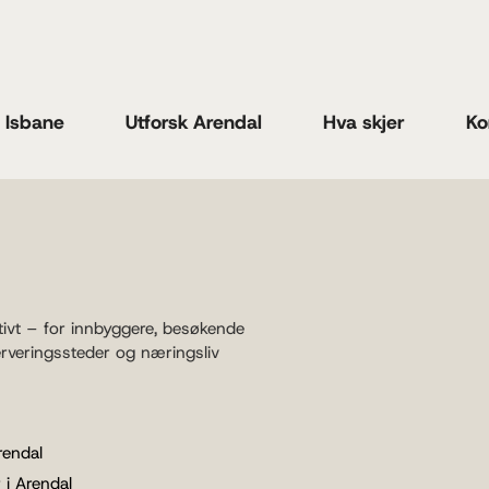
n Isbane
Utforsk Arendal
Hva skjer
Ko
tivt – for innbyggere, besøkende
erveringssteder og næringsliv
rendal
 i Arendal