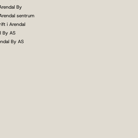
 Arendal By
 Arendal sentrum
ift i Arendal
l By AS
endal By AS