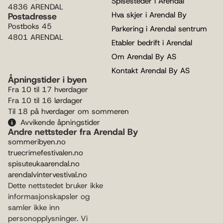
Spisesteder i Arendal
4836 ARENDAL
Hva skjer i Arendal By
Postadresse
Postboks 45
Parkering i Arendal sentrum
4801 ARENDAL
Etabler bedrift i Arendal
Om Arendal By AS
Kontakt Arendal By AS
Åpningstider i byen
Fra 10 til 17 hverdager
Fra 10 til 16 lørdager
Til 18 på hverdager om sommeren
Avvikende åpningstider
Andre nettsteder fra Arendal By
sommeribyen.no
truecrimefestivalen.no
spisuteukaarendal.no
arendalvintervestival.no
Dette nettstedet bruker ikke
informasjonskapsler og
samler ikke inn
personopplysninger. Vi