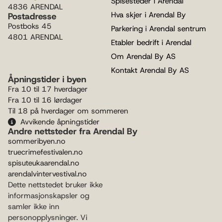
Spisesteder i Arendal
4836 ARENDAL
Hva skjer i Arendal By
Postadresse
Postboks 45
Parkering i Arendal sentrum
4801 ARENDAL
Etabler bedrift i Arendal
Om Arendal By AS
Kontakt Arendal By AS
Åpningstider i byen
Fra 10 til 17 hverdager
Fra 10 til 16 lørdager
Til 18 på hverdager om sommeren
Avvikende åpningstider
Andre nettsteder fra Arendal By
sommeribyen.no
truecrimefestivalen.no
spisuteukaarendal.no
arendalvintervestival.no
Dette nettstedet bruker ikke
informasjonskapsler og
samler ikke inn
personopplysninger. Vi